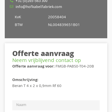
+31 (0)165-563 300
info@hofkabelfabriek.com
KvK
20058404
BTW
NL004839651B01
Offerte aanvraag
Neem vrijblijvend contact op
Offerte aanvraag voor:
FMGB-PABS0-T04-20B
Omschrijving:
Beran T 4 x 2 x 0,9mm Rf 60