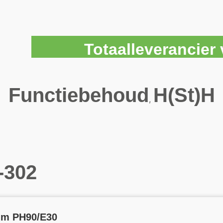
Totaalleverancie
Functiebehoud
H(St)H
,
-302
mm PH90/E30