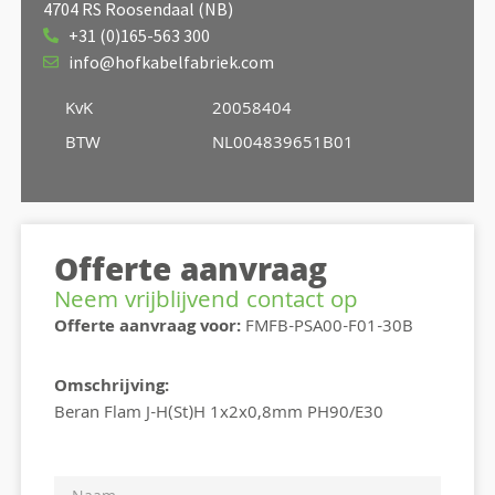
4704 RS Roosendaal (NB)
+31 (0)165-563 300
info@hofkabelfabriek.com
KvK
20058404
BTW
NL004839651B01
Offerte aanvraag
Neem vrijblijvend contact op
Offerte aanvraag voor:
FMFB-PSA00-F01-30B
Omschrijving:
Beran Flam J-H(St)H 1x2x0,8mm PH90/E30