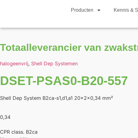
Producten
Kennis & S
Totaalleverancier van zwaks
halogeenvrij
,
Shell Dep Systemen
DSET-PSAS0-B20-557
Shell Dep System B2ca-s1,d1,a1 20x2x0,34 mm²
0,34
CPR class. B2ca