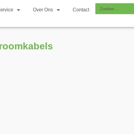
ervice
Over Ons
Contact
troomkabels