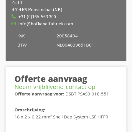
Ziel 1
4704 RS Roosendaal (NB)
+31 (0)165-563 300
info@hofkabelfabriek.com
KvK
20058404
BTW
NL004839651B01
Offerte aanvraag
Neem vrijblijvend contact op
Offerte aanvraag voor:
DSBT-PSAS0-018-551
Omschrijving:
18 x 2 x 0,22 mm² Shell Dep System LSF HFFR