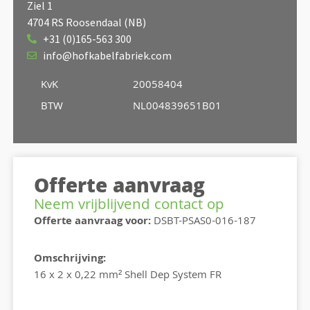
Ziel 1
4704 RS Roosendaal (NB)
+31 (0)165-563 300
info@hofkabelfabriek.com
KvK
20058404
BTW
NL004839651B01
Offerte aanvraag
Neem vrijblijvend contact op
Offerte aanvraag voor:
DSBT-PSAS0-016-187
Omschrijving:
16 x 2 x 0,22 mm² Shell Dep System FR