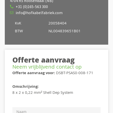
4704 RS Roosendaal (NB)
+31 (0)165-563 300
info@hofkabelfabriek.com
KvK
20058404
BTW
NL004839651B01
Offerte aanvraag
Neem vrijblijvend contact op
Offerte aanvraag voor:
DSBT-PSAS0-008-171
Omschrijving:
8 x 2 x 0,22 mm² Shell Dep System