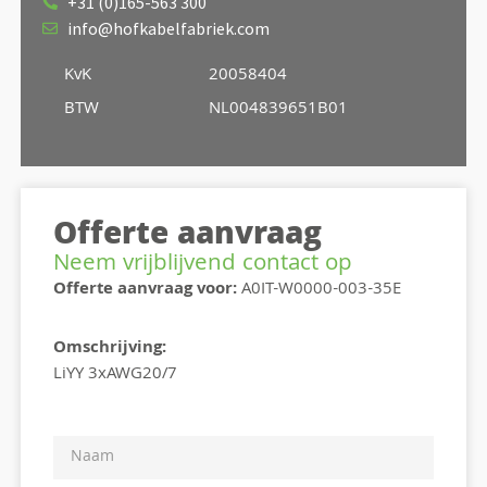
+31 (0)165-563 300
info@hofkabelfabriek.com
KvK
20058404
BTW
NL004839651B01
Offerte aanvraag
Neem vrijblijvend contact op
Offerte aanvraag voor:
A0IT-W0000-003-35E
Omschrijving:
LiYY 3xAWG20/7