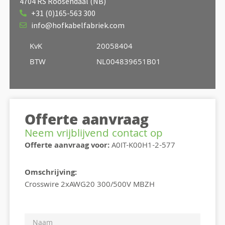
4704 RS Roosendaal (NB)
+31 (0)165-563 300
info@hofkabelfabriek.com
KvK
20058404
BTW
NL004839651B01
Offerte aanvraag
Neem vrijblijvend contact op
Offerte aanvraag voor:
A0IT-K00H1-2-577
Omschrijving:
Crosswire 2xAWG20 300/500V MBZH