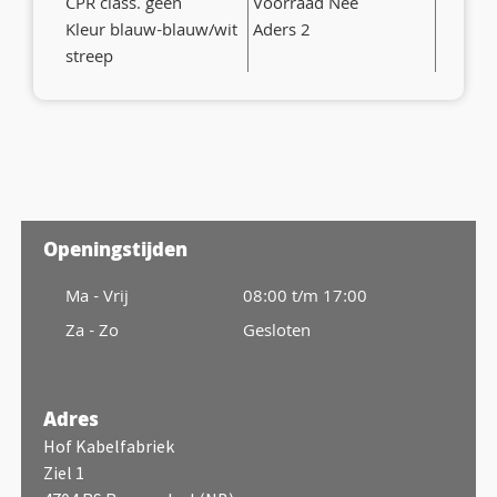
CPR class. geen
Voorraad Nee
Kleur blauw-blauw/wit
Aders 2
streep
Openingstijden
Ma - Vrij
08:00 t/m 17:00
Za - Zo
Gesloten
Adres
Hof Kabelfabriek
Ziel 1