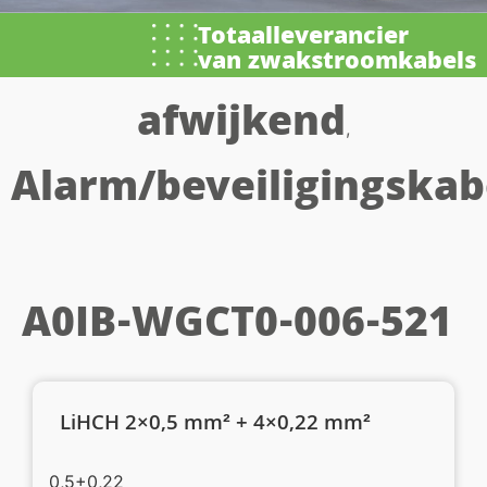
Totaalleverancier
van zwakstroomkabels
afwijkend
,
Alarm/beveiligingskab
A0IB-WGCT0-006-521
LiHCH 2×0,5 mm² + 4×0,22 mm²
0,5+0,22