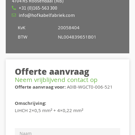
4704 RS Roosendaal (NB)
+31 (0)165-563 300
info@hofkabelfabriek.com
KvK
20058404
BTW
NL004839651B01
Offerte aanvraag
Neem vrijblijvend contact op
Offerte aanvraag voor:
A0IB-WGCT0-006-521
Omschrijving:
LiHCH 2×0,5 mm² + 4×0,22 mm²