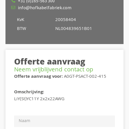
+31 (0)165-563 300
info@hofkabelfabriek.com
KvK
20058404
BTW
NL004839651B01
Offerte aanvraag
Neem vrijblijvend contact op
Offerte aanvraag voor:
A0GT-PSACT-002-415
Omschrijving:
LiY(St)YC11Y 2x2x22AWG