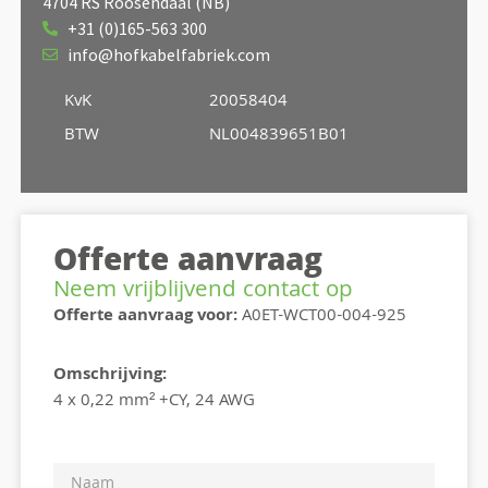
4704 RS Roosendaal (NB)
+31 (0)165-563 300
info@hofkabelfabriek.com
KvK
20058404
BTW
NL004839651B01
Offerte aanvraag
Neem vrijblijvend contact op
Offerte aanvraag voor:
A0ET-WCT00-004-925
Omschrijving:
4 x 0,22 mm² +CY, 24 AWG