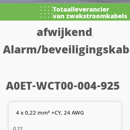
Totaalleverancier
van zwakstroomkabels
afwijkend
,
Alarm/beveiligingskab
A0ET-WCT00-004-925
4 x 0,22 mm² +CY, 24 AWG
0,22