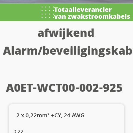
Totaalleverancier
van zwakstroomkabels
afwijkend
,
Alarm/beveiligingskab
A0ET-WCT00-002-925
2 x 0,22mm² +CY, 24 AWG
0,22