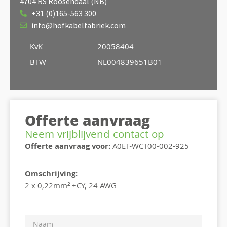
4704 RS Roosendaal (NB)
+31 (0)165-563 300
info@hofkabelfabriek.com
KvK
20058404
BTW
NL004839651B01
Offerte aanvraag
Neem vrijblijvend contact op
Offerte aanvraag voor:
A0ET-WCT00-002-925
Omschrijving:
2 x 0,22mm² +CY, 24 AWG