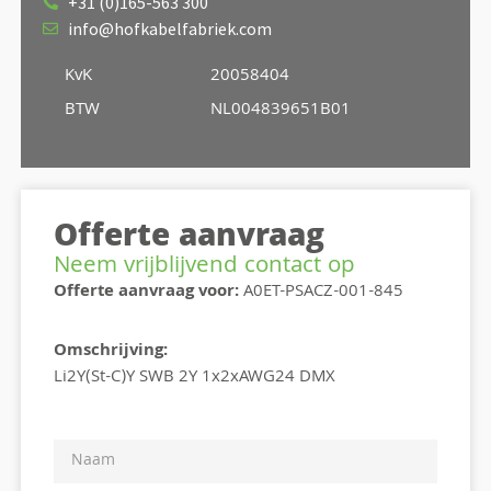
+31 (0)165-563 300
info@hofkabelfabriek.com
KvK
20058404
BTW
NL004839651B01
Offerte aanvraag
Neem vrijblijvend contact op
Offerte aanvraag voor:
A0ET-PSACZ-001-845
Omschrijving:
Li2Y(St-C)Y SWB 2Y 1x2xAWG24 DMX