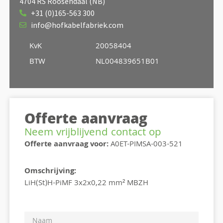
4704 RS Roosendaal (NB)
+31 (0)165-563 300
info@hofkabelfabriek.com
KvK
20058404
BTW
NL004839651B01
Offerte aanvraag
Neem vrijblijvend contact op
Offerte aanvraag voor:
A0ET-PIMSA-003-521
Omschrijving:
LiH(St)H-PiMF 3x2x0,22 mm² MBZH