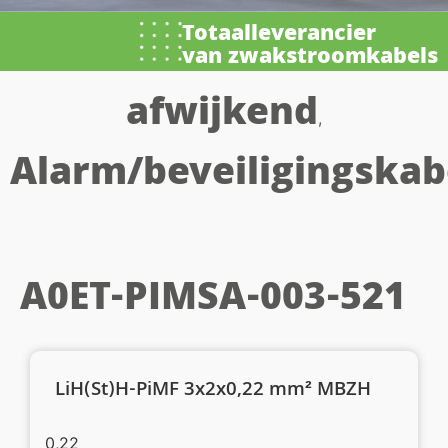
Totaalleverancier
van zwakstroomkabels
afwijkend
,
Alarm/beveiligingskab
A0ET-PIMSA-003-521
LiH(St)H-PiMF 3x2x0,22 mm² MBZH
0,22