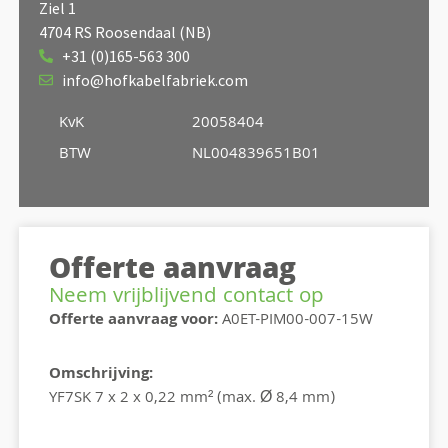
Ziel 1
4704 RS Roosendaal (NB)
+31 (0)165-563 300
info@hofkabelfabriek.com
KvK
20058404
BTW
NL004839651B01
Offerte aanvraag
Neem vrijblijvend contact op
Offerte aanvraag voor:
A0ET-PIM00-007-15W
Omschrijving:
YF7SK 7 x 2 x 0,22 mm² (max. Ø 8,4 mm)