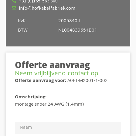
+31 (0)165-563 300
info@hofkabelfabriek.com
KvK
20058404
BTW
NL004839651B01
Offerte aanvraag
Neem vrijblijvend contact op
Offerte aanvraag voor:
A0ET-MX001-1-002
Omschrijving:
montage snoer 24 AWG (1,4mm)