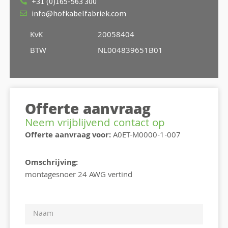
+31 (0)165-563 300
info@hofkabelfabriek.com
KvK
20058404
BTW
NL004839651B01
Offerte aanvraag
Neem vrijblijvend contact op
Offerte aanvraag voor:
A0ET-M0000-1-007
Omschrijving:
montagesnoer 24 AWG vertind