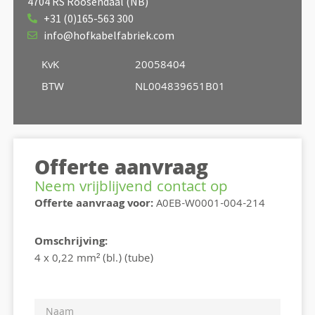
4704 RS Roosendaal (NB)
+31 (0)165-563 300
info@hofkabelfabriek.com
KvK
20058404
BTW
NL004839651B01
Offerte aanvraag
Neem vrijblijvend contact op
Offerte aanvraag voor:
A0EB-W0001-004-214
Omschrijving:
4 x 0,22 mm² (bl.) (tube)