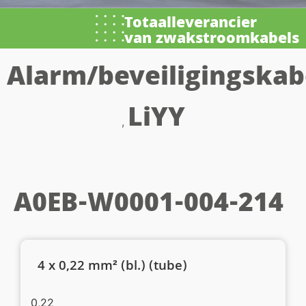
Totaalleverancier
van zwakstroomkabels
Alarm/beveiligingskab
LiYY
,
A0EB-W0001-004-214
4 x 0,22 mm² (bl.) (tube)
0,22