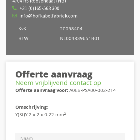
4704 RS Roosendaal (NB)
+31 (0)165-563 300
info@hofkabelfabriek.com
KvK
20058404
BTW
NL004839651B01
Offerte aanvraag
Neem vrijblijvend contact op
Offerte aanvraag voor:
A0EB-PSA00-002-214
Omschrijving:
Y(St)Y 2 x 2 x 0.22 mm²