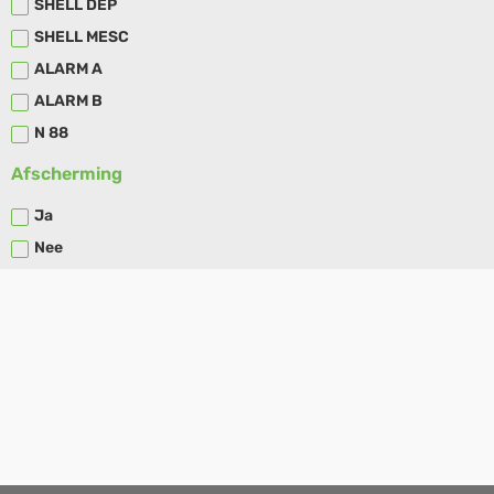
SHELL DEP
SHELL MESC
ALARM A
ALARM B
N 88
Afscherming
Ja
Nee