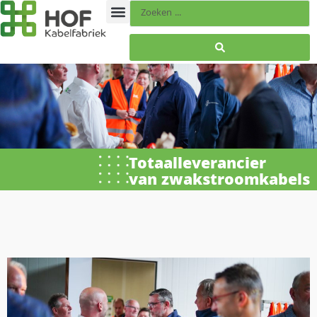
Totaalleverancier
van zwakstroomkabels